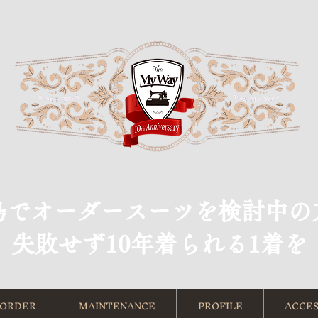
島でオーダースーツを検討中の
​失敗せず10年着られる1着を
ORDER
MAINTENANCE
PROFILE
ACCES