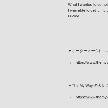
What I wanted to comp
I was able to get it, in
Lucky!
▼オーダースーツにつ
→　
https://www.themy
▼The My Way の
→　
https://www.them