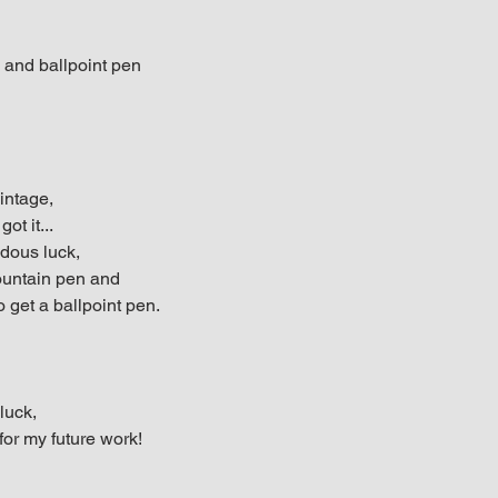
 and ballpoint pen
intage,
ot it...
dous luck,
fountain pen and
o get a ballpoint pen.
 luck,
 for my future work!