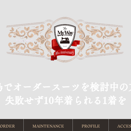
島でオーダースーツを検討中の
​失敗せず10年着られる1着を
ORDER
MAINTENANCE
PROFILE
ACCES