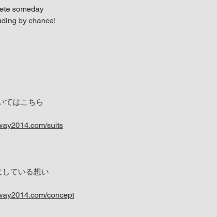
lete someday
cluding by chance!
いてはこちら
way2014.com/suits
大切にしている想い
yway2014.com/concept