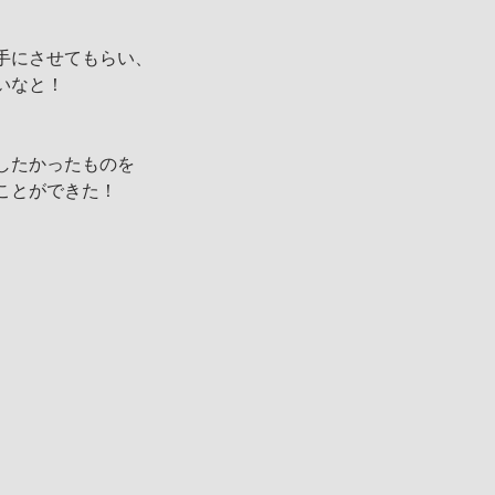
手にさせてもらい、
いなと！
したかったものを
ことができた！