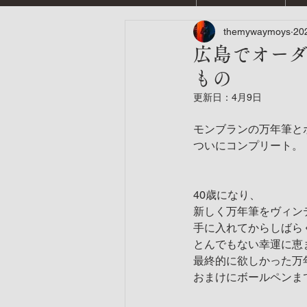
themywaymoys
20
広島でオー
もの
更新日：
4月9日
モンブランの万年筆と
ついにコンプリート。
40歳になり、
新しく万年筆をヴィン
手に入れてからしばら
とんでもない幸運に恵
最終的に欲しかった万
おまけにボールペンま