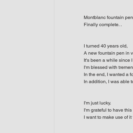
Montblanc fountain pen
Finally complete. .
I turned 40 years old,
A new fountain pen in v
It's been a while since I g
I'm blessed with tremen
In the end, I wanted a 
In addition, I was able t
I'm just lucky.
I'm grateful to have this
I want to make use of it