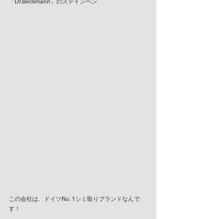
「Dr.Beckmann」のステインペン
この会社は、ドイツNo. 1シミ取りブランドなんで
す！