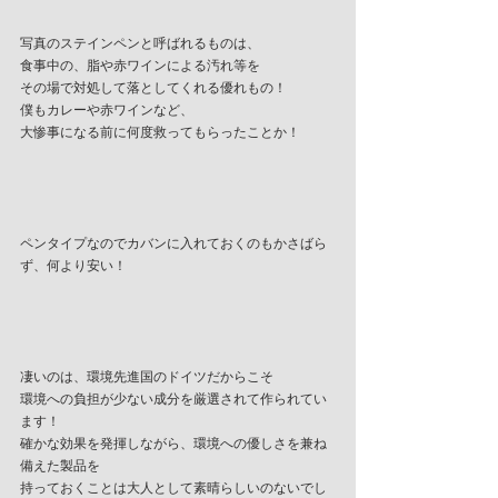
写真のステインペンと呼ばれるものは、
食事中の、脂や赤ワインによる汚れ等を
その場で対処して落としてくれる優れもの！
僕もカレーや赤ワインなど、
大惨事になる前に何度救ってもらったことか！
ペンタイプなのでカバンに入れておくのもかさばら
ず、何より安い！
凄いのは、環境先進国のドイツだからこそ
環境への負担が少ない成分を厳選されて作られてい
ます！
確かな効果を発揮しながら、環境への優しさを兼ね
備えた製品を
持っておくことは大人として素晴らしいのないでし