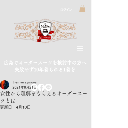
ログイン
広島でオーダースーツを検討中の方へ
​失敗せず10年着られる1着を
themywaymoys
2021年8月21日
女性から理解をもらえるオーダースー
ツとは
更新日：
4月10日