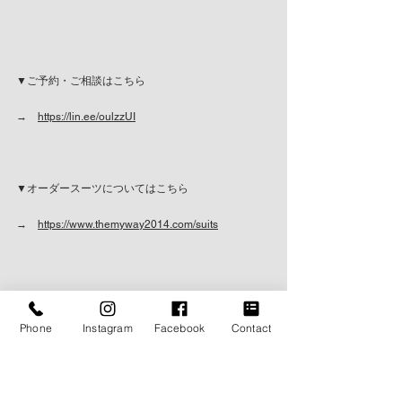
▼ご予約・ご相談はこちら
→　
https://lin.ee/oulzzUI
▼オーダースーツについてはこちら
→　
https://www.themyway2014.com/suits
▼タキシードの詳細はこちら
Phone
Instagram
Facebook
Contact
→　
https://www.themyway2014.com/tuxedo