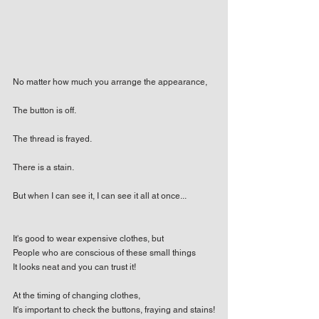
No matter how much you arrange the appearance,
The button is off.
The thread is frayed.
There is a stain.
But when I can see it, I can see it all at once...
It's good to wear expensive clothes, but
People who are conscious of these small things
It looks neat and you can trust it!
At the timing of changing clothes,
It's important to check the buttons, fraying and stains!