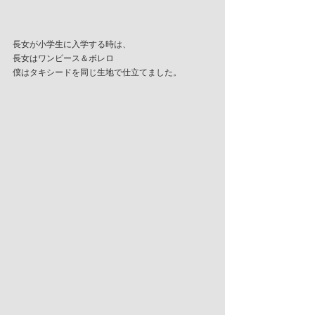
長女が小学生に入学する時は、
長女はワンピース＆ボレロ
僕はタキシードを同じ生地で仕立てました。