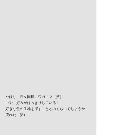
やはり、長女同様にワガママ（笑）
いや、好みがはっきりしている！
好きな色の生地を探すことどのくらいでしょうか…
疲れた（笑）