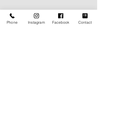
まだまだ自分の知識不足・勉強不足が身にしみま
す〜
Phone
Instagram
Facebook
Contact
日々勉強ですね！
BLOG