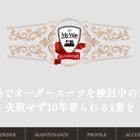
島でオーダースーツを検討中の
​失敗せず10年着られる1着を
ORDER
MAINTENANCE
PROFILE
ACCES