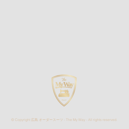
The My Wayが大切にしてい
Th
ること 第七回 背中から教わ
るこ
ること
うこ
© Copyright 広島 オーダースーツ - The My Way - All rights reserved.