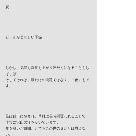
夏…
ビールが美味しい季節
しかし、気温も湿度も上がり汗だくになることもし
ばしば…
そしてそれは、服だけの問題ではなく、「靴」もで
す。
足は靴下に包まれ、革靴に長時間覆われることで
非常に沢山の汗をかいています。
靴を脱いだ瞬間、とてもこの世の臭いとは思えな
い…