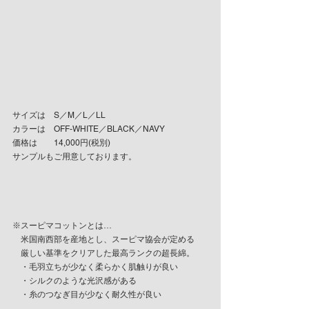
サイズは　S／M／L／LL
カラーは　OFF-WHITE／BLACK／NAVY
価格は　　14,000円(税別)
サンプルもご用意しております。
※スーピマコットンとは…
　米国南西部を産地とし、スーピマ協会が定める
　厳しい基準をクリアした最高ランクの超長綿。
　・毛羽立ちが少なく柔らかく肌触りが良い
　・シルクのような光沢感がある
　・糸のつなぎ目が少なく耐久性が良い