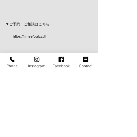
▼ご予約・ご相談はこちら
→　
https://lin.ee/oulzzUI
▼オーダースーツについてはこちら
Phone
Instagram
Facebook
Contact
→　
https://www.themyway2014.com/suits
▼タキシードの詳細はこちら
→　
https://www.themyway2014.com/tuxedo
▼The My Way の大切にしている想い