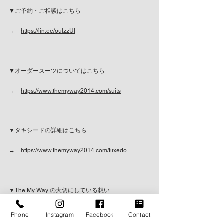
▼ご予約・ご相談はこちら
→　
https://lin.ee/oulzzUI
▼オーダースーツについてはこちら
→　
https://www.themyway2014.com/suits
▼タキシードの詳細はこちら
→　
https://www.themyway2014.com/tuxedo
▼The My Way の大切にしている想い
→　
https://www.themyway2014.com/concept
Phone
Instagram
Facebook
Contact
BLOG