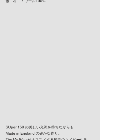
素　材　：ウール100%
SUper 160 の美しい光沢を持ちながらも
Made in England の確かな作り。
The My Way がオススメする最高のネイビー生地