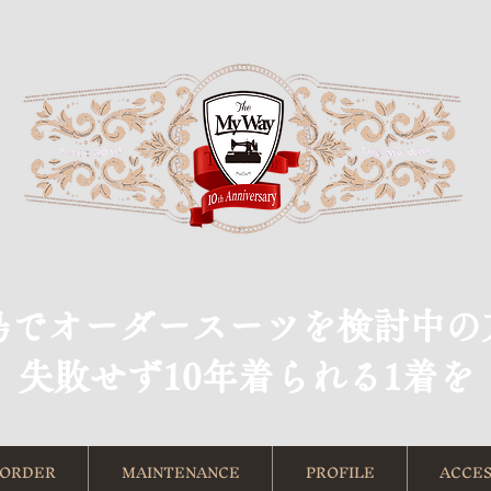
島でオーダースーツを検討中の
​失敗せず10年着られる1着を
ORDER
MAINTENANCE
PROFILE
ACCES