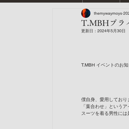
themywaymoys
20
T.MBHプ
更新日：
2024年5月30日
T.MBH イベントのお
僕自身、愛用しております
「葉合わせ」というア
スーツを着る男性には