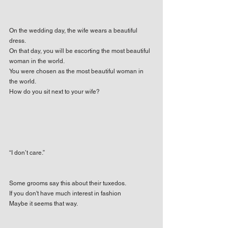
On the wedding day, the wife wears a beautiful 
dress.
On that day, you will be escorting the most beautiful 
woman in the world.
You were chosen as the most beautiful woman in 
the world.
How do you sit next to your wife?
“I don’t care.”
Some grooms say this about their tuxedos.
If you don't have much interest in fashion
Maybe it seems that way.