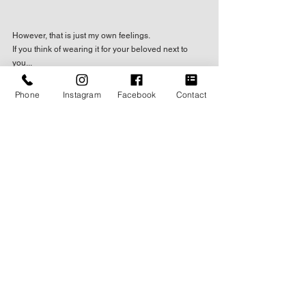
However, that is just my own feelings.
If you think of wearing it for your beloved next to 
you...
Phone
Instagram
Facebook
Contact
I believe that a wedding is completed by two people!
BLOG