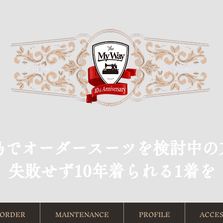
島でオーダースーツを検討中の
​失敗せず10年着られる1着を
ORDER
MAINTENANCE
PROFILE
ACCES