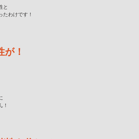
性と
ったわけです！
性が！
に
ん！