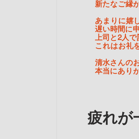
　新たなご縁
　あまりに嬉
　遅い時間に
　上司と2人で
　これはお礼
　清水さんの
　本当にあり
疲れが