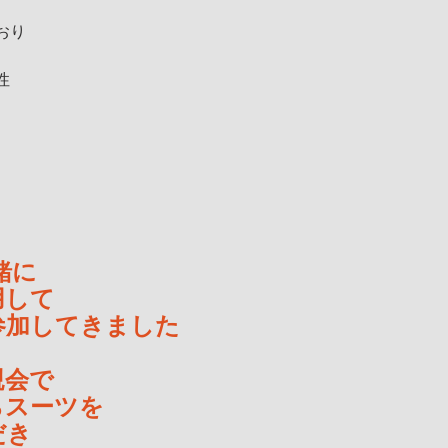
おり
性
緒に
用して
参加してきました
親会で
らスーツを
だき