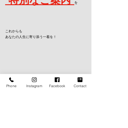
“特別なご案内”
を
これからも
あなたの人生に寄り添う一着を！
The My Way の大切にしている想い
Phone
Instagram
Facebook
Contact
https://www.themyway2014.com/concept