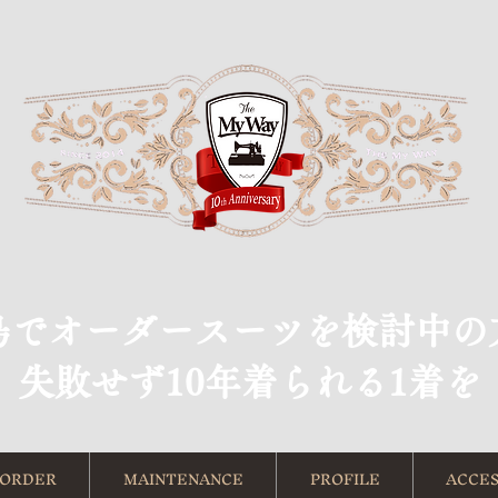
島でオーダースーツを検討中の
​失敗せず10年着られる1着を
ORDER
MAINTENANCE
PROFILE
ACCES