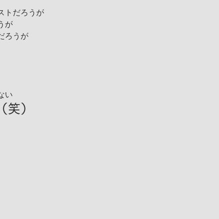
ストだろうが
うが
だろうが
ない
（笑）