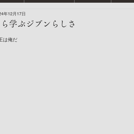
24年12月17日
から学ぶジブンらしさ
王は俺だ