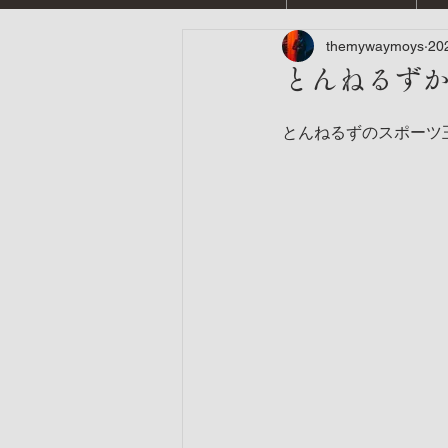
themywaymoys
20
とんねるず
とんねるずのスポーツ