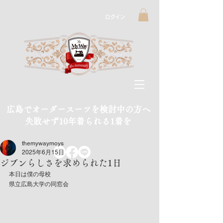
ログイン
広島でオーダースーツを検討中の方へ
​失敗せず10年着られる1着を
themywaymoys
2025年6月15日
ジブンらしさを求められた1日
本日は僕の母校
県立広島大学の同窓会