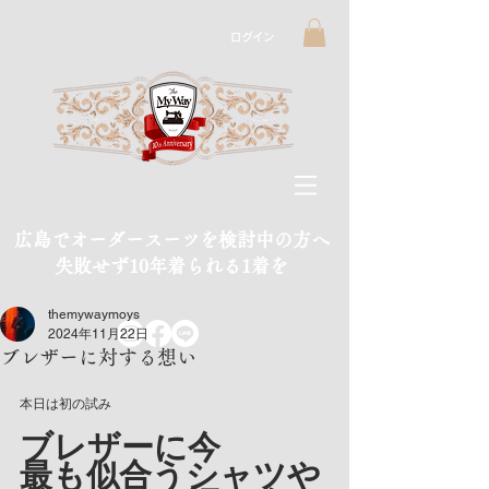
ログイン
広島でオーダースーツを検討中の方へ
​失敗せず10年着られる1着を
themywaymoys
2024年11月22日
ブレザーに対する想い
本日は初の試み
ブレザーに今
最も似合うシャツや