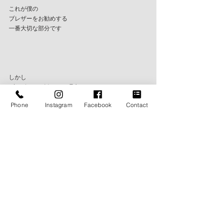
これが僕の
ブレザーをお勧めする
一番大切な部分です
しかし
ブレザーをお勧めする理由としては
着こなしの幅が広く
Phone
Instagram
Facebook
Contact
汎用性が非常に高いことなど
ファッションアイテムとして
有能すぎるという理由も
もちろんあります