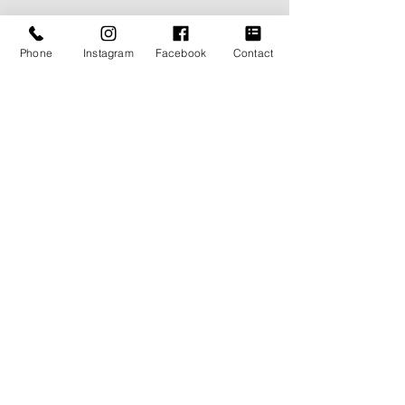
Phone
Instagram
Facebook
Contact
The My Wayが大切にして
The My Way
いること 第五回 生地の向
いること 第四回
こう側を見る
えるという仕事
© Copyright 広島 オーダースーツ - The My Way -
All rights reserved.