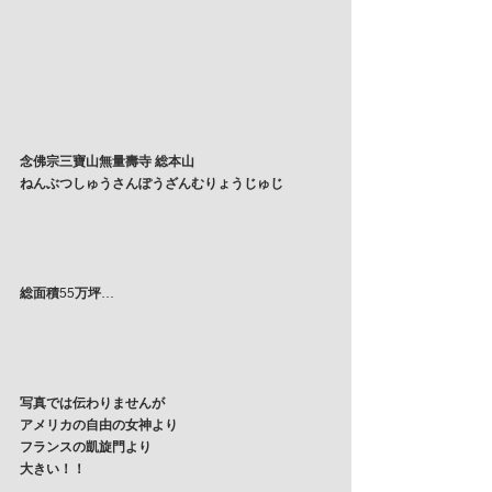
念佛宗三寶山無量壽寺
総本山
ねんぶつしゅうさんぽうざんむりょうじゅじ
総面積
55
万坪
…
写真では伝わりませんが
アメリカの自由の女神より
フランスの凱旋門より
大きい！！