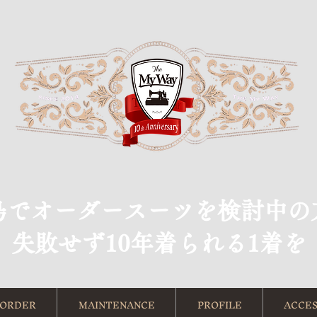
島でオーダースーツを検討中の
​失敗せず10年着られる1着を
ORDER
MAINTENANCE
PROFILE
ACCES