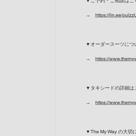
▼ご予約・ご相談はこ
→　
https://lin.ee/oulzz
▼オーダースーツにつ
→　
https://www.themy
▼タキシードの詳細は
→　
https://www.them
▼The My Way の