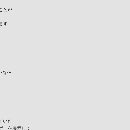
ことが
ます
いな〜
だいた
ザーを展示して