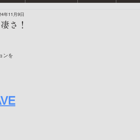
24年11月9日
る凄さ！
ョンを
AVE