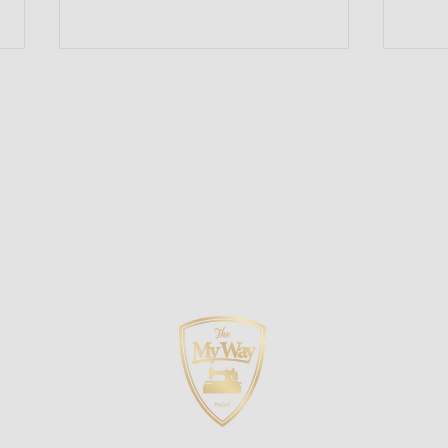
The My Wayが大切にしてい
Th
ること 第四回 一緒に考える
るこ
という仕事
くこ