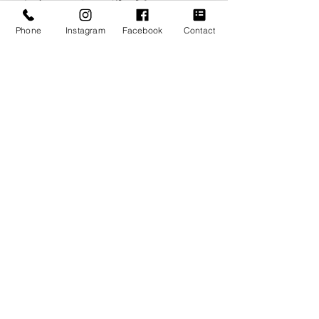
→　
https://www.themyway2014.com/suits
Phone
Instagram
Facebook
Contact
▼The My Way の大切にしている想い
→　
https://www.themyway2014.com/concept
オーダースーツ
スーツ
TheMyWay
タキシード
広島
ブレザー
メンテナンス
リネンシャツ
BLOG
The My Way