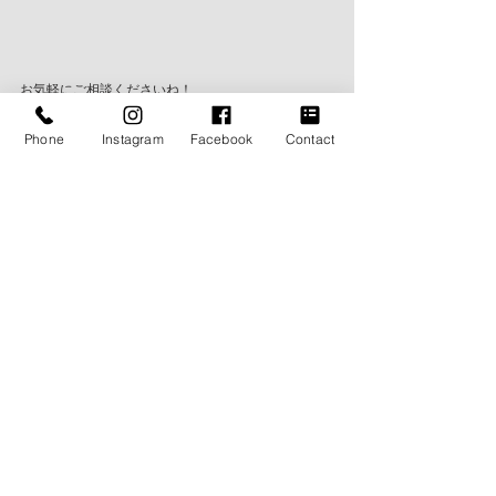
お気軽にご相談くださいね！
Phone
Instagram
Facebook
Contact
▼ご予約・ご相談はこちら
→　
https://lin.ee/oulzzUI
▼オーダースーツについてはこちら
→　
https://www.themyway2014.com/suits