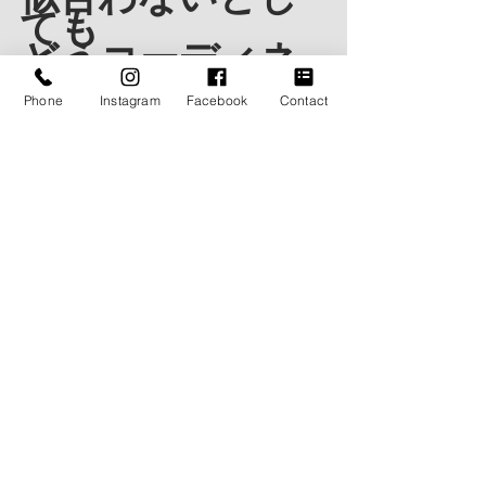
ても
どうコーディネ
ートすれば
Phone
Instagram
Facebook
Contact
素敵にしてあげ
ることができる
のか？
ここがプロフェッショナルの
力の見せ所だと思う
そして
それがお客様から
信頼を得るきっかけだと信じてる