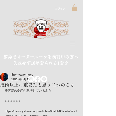
ログイン
広島でオーダースーツを検討中の方へ
​失敗せず10年着られる1着を
themywaymoys
2025年3月12日
技術以上に重要だと思う二つのこと
美容院の倒産が急増しているよう
↓↓↓↓↓↓↓↓↓↓
https://news.yahoo.co.jp/articles/0b9bb83aada5721