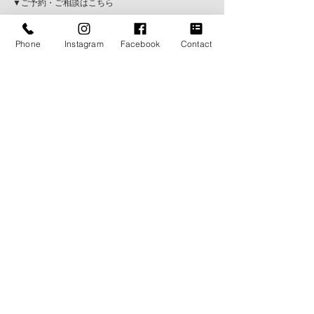
▼ご予約・ご相談はこちら
→　
https://lin.ee/oulzzUI
Phone
Instagram
Facebook
Contact
▼オーダースーツについてはこちら
→　
https://www.themyway2014.com/suits
▼タキシードの詳細はこちら
→　
https://www.themyway2014.com/tuxedo
▼The My Way の大切にしている想い
→　
https://www.themyway2014.com/concept