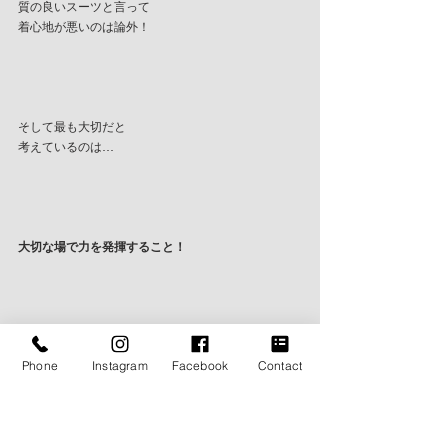
質の良いスーツと言って
着心地が悪いのは論外！
そして最も大切だと
考えているのは…
大切な場で力を発揮すること！
ビジネスの場かもしれません
Phone
Instagram
Facebook
Contact
お子様やご家族の大切な場かもしれません
大切な人と過ごす場かもしれません
パーティーの場かもしれません