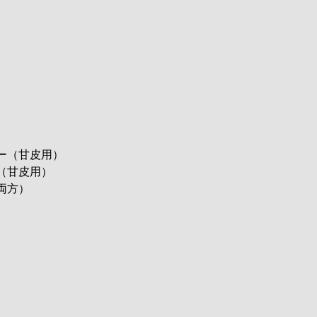
ー（甘皮用）
（甘皮用）
両方）