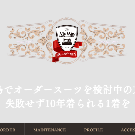
島でオーダースーツを検討中の
​失敗せず10年着られる1着を
ORDER
MAINTENANCE
PROFILE
ACCES