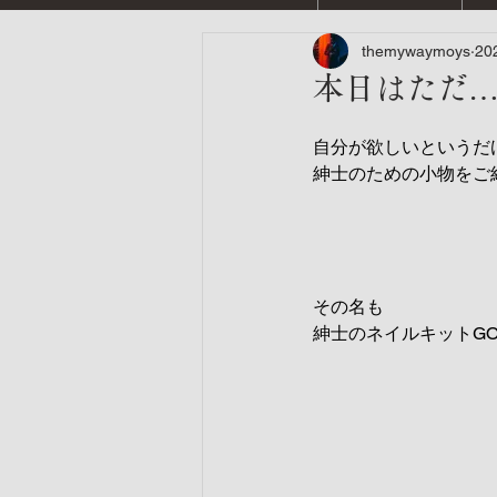
themywaymoys
20
本日はただ
自分が欲しいというだ
紳士のための小物をご
その名も
紳士のネイルキットGOLD