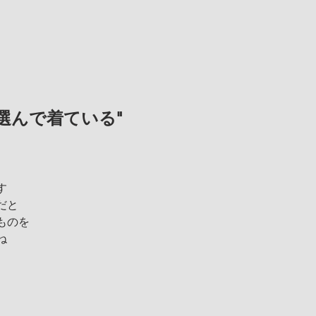
選んで着ている"
す
だと
ものを
ね