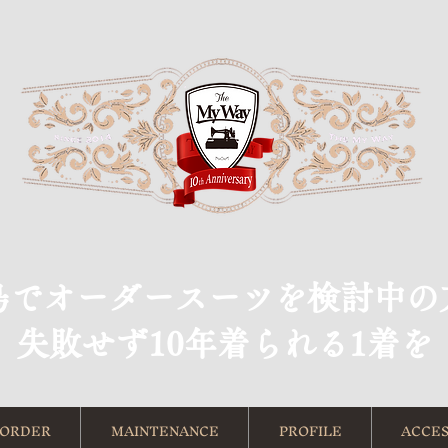
島でオーダースーツを検討中の
​失敗せず10年着られる1着を
ORDER
MAINTENANCE
PROFILE
ACCES