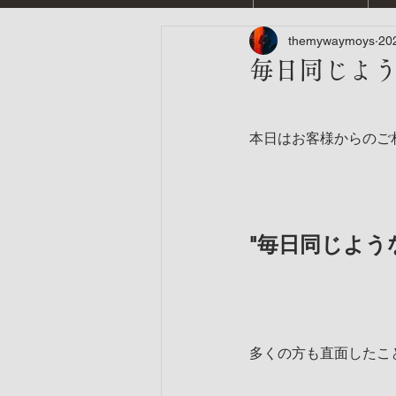
themywaymoys
20
毎日同じよ
本日はお客様からのご
"毎日同じよう
多くの方も直面したこ