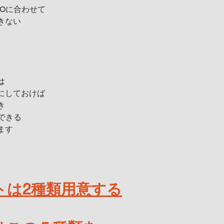
POに合わせて
きない
は
にしておけば
き
できる
ます
トは2種類用意する