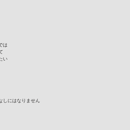
では
て
たい
なしにはなりません