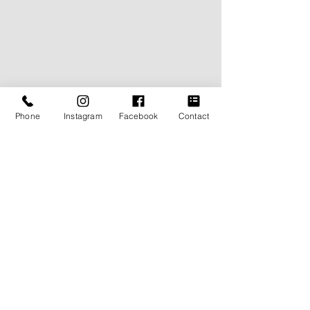
Phone
Instagram
Facebook
Contact
The My Wayが大切にして
The My Way
いること 第六回 受け継ぐ
いること 第五回
ということ
こう側を見る