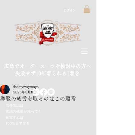
ログイン
広島でオーダースーツを検討中の方へ
​失敗せず10年着られる1着を
themywaymoys
2025年3月8日
洋服の疲労を取るのはこの順番
携帯電話は
電池の残量が減っても
充電すれば
100%まで戻る