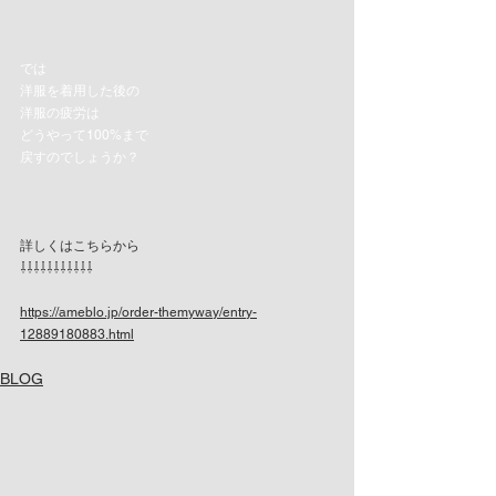
では
洋服を着用した後の
洋服の疲労は
どうやって100%まで
戻すのでしょうか？
詳しくはこちらから
⇩⇩⇩⇩⇩⇩⇩⇩⇩⇩⇩
https://ameblo.jp/order-themyway/entry-
12889180883.html
BLOG