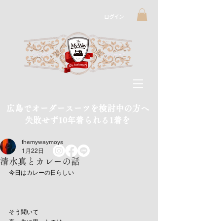
ログイン
広島でオーダースーツを検討中の方へ
​失敗せず10年着られる1着を
themywaymoys
1月22日
清水真とカレーの話
今日はカレーの日らしい
そう聞いて