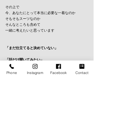
その上で
今、あなたにとって本当に必要な一着なのか
そもそもスーツなのか
そんなところも含めて
一緒に考えたいと思っています
「まだ仕立てると決めていない」
「話だけ聞いてみたい」
Phone
Instagram
Facebook
Contact
そんな気持ちで、十分です
ご縁があれば
その先に一着が生まれる
それくらいの距離感で
ご来店は【完全予約制】となっています
下記より、お気軽にご連絡ください