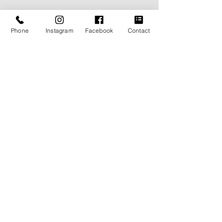
Phone
Instagram
Facebook
Contact
▼ご予約・ご相談はこちら
→　
https://lin.ee/oulzzUI
▼オーダースーツについてはこちら
→　
https://www.themyway2014.com/suits