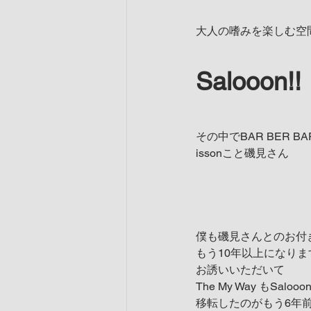
大人の嗜みを楽しむ空
Salooon!!
その中でBAR BER B
issonこと磯見さん
僕も磯見さんとのお付
もう10年以上になりま
お誘いいただいて
The My Way もSalooo
移転したのがもう6年