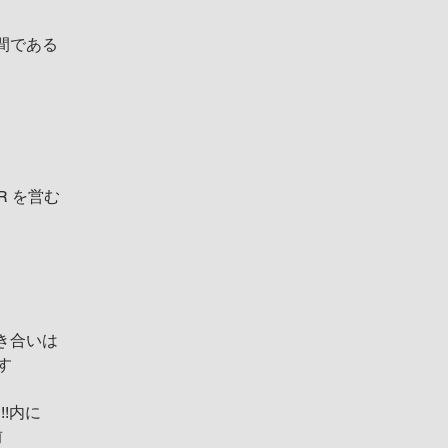
間である
AR を営む
き合いは
す
n!!内に
前