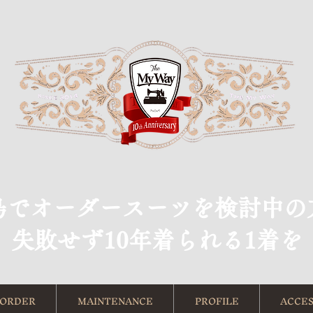
島でオーダースーツを検討中の
​失敗せず10年着られる1着を
ORDER
MAINTENANCE
PROFILE
ACCES