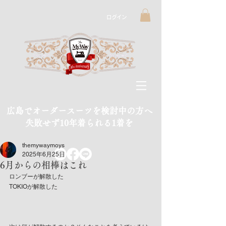
ログイン
広島でオーダースーツを検討中の方へ
​失敗せず10年着られる1着を
themywaymoys
2025年6月25日
6月からの相棒はこれ
ロンブーが解散した
TOKIOが解散した