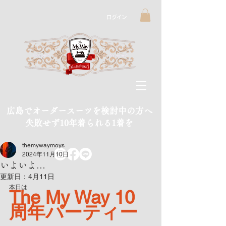
ログイン
広島でオーダースーツを検討中の方へ
​失敗せず10年着られる1着を
themywaymoys
2024年11月10日
いよいよ…
更新日：
4月11日
本日は
The My Way 10
周年パーティー