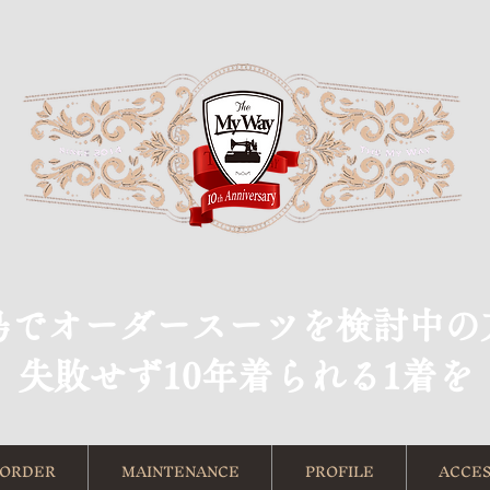
島でオーダースーツを検討中の
​失敗せず10年着られる1着を
ORDER
MAINTENANCE
PROFILE
ACCES