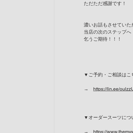
ただただ感謝です！
濃いお話もさせていた
当店の次のステップへ
乞うご期待！！！
▼ご予約・ご相談はこ
→　
https://lin.ee/oulzz
▼オーダースーツにつ
→　
https://www.themy