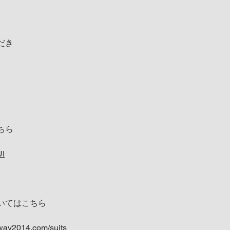
だき
ちら
UI
いてはこちら
way2014.com/suits