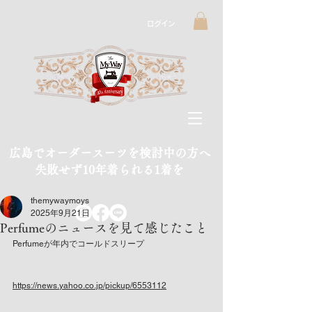
ログイン
広島でオーダースーツを検討中の方へ
​失敗せず10年着られる1着を
themywaymoys
2025年9月21日
Perfumeのニュースを見て感じたこと
Perfumeが年内でコールドスリープ
https://news.yahoo.co.jp/pickup/6553112