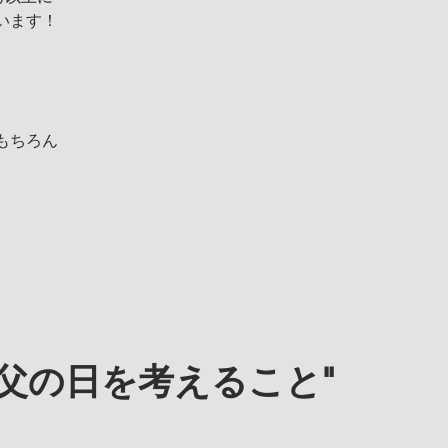
います！
もちろん
・父の日を考えること"