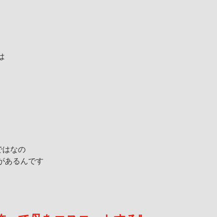
は
らではなの
があるんです