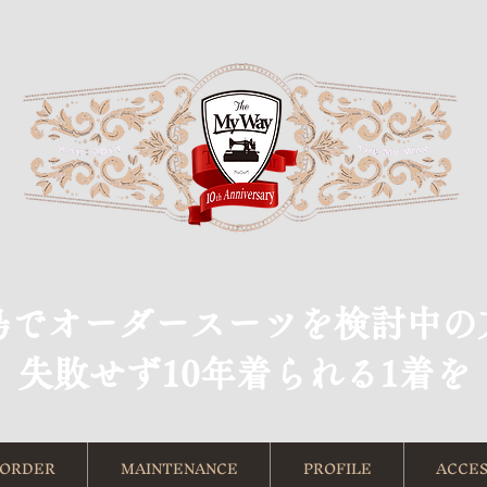
島でオーダースーツを検討中の
​失敗せず10年着られる1着を
ORDER
MAINTENANCE
PROFILE
ACCES