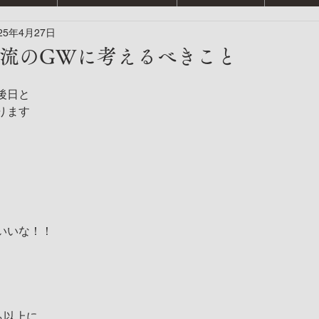
25年4月27日
Way 流のGWに考えるべきこと
後日と
ります
いいな！！
も以上に