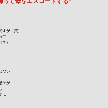
飾って母をエスコートする"
ですが（笑）
って
（笑）
はない
息子が
も
で…