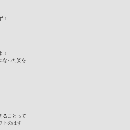
ず！
よ！
になった姿を
えることって
フトのはず