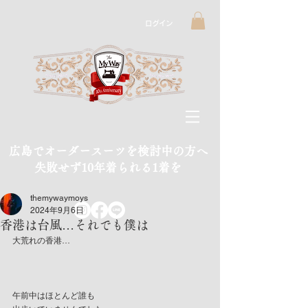
ログイン
広島でオーダースーツを検討中の方へ
​失敗せず10年着られる1着を
themywaymoys
2024年9月6日
香港は台風…それでも僕は
大荒れの香港…
午前中はほとんど誰も