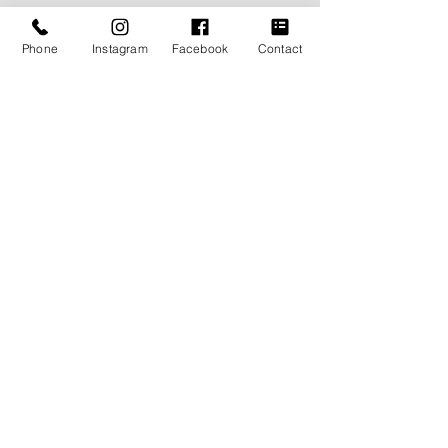
Phone
Instagram
Facebook
Contact
9月のスケジュールです！
9/5(木) - 9(月)　　香港出張
9/13(金) - 23(月)　トラッカージャケットフェア
9/29(日) - 30(月)　東京出張
"The My Way 10周年記念パーティ"
チケットのご購入は
↓↓↓↓↓↓↓↓↓↓↓