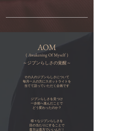
AOM
（ Awakening Of Myself ）
～ジブンらしさの覚醒～
その人のジブンらしさについて
毎月一人の方にスポットライトを
当てて語っていただく企画です
ジブンらしさを見つけ
一歩前へ進んだことで
どう変わったのか？
様々なジブンらしさを
目の当たりにすることで
貴方は貴方でいいんだ！