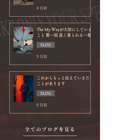
4 日前
The My Wayが大切にしている
こと 第一回 長く着られる一着
BLOG
5 日前
これからもっと伝えていきたい
ことがあります
BLOG
6 日前
全てのブログを見る