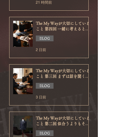
21 時間前
The My Wayが大切にしている
こと 第四回 一緒に考えるとい
う仕事
BLOG
2 日前
The My Wayが大切にしている
こと 第三回 まずは話を聞くこ
と
BLOG
3 日前
The My Wayが大切にしている
こと 第二回 似合うよりもその
人らしく
BLOG