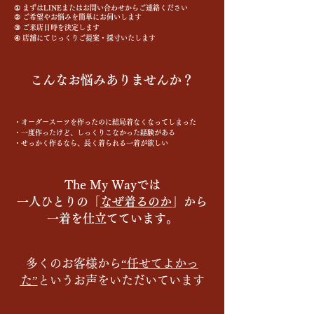
① まずはLINEまたはお問い合わせからご連絡ください
② ご希望やお悩みを簡単にお伺いします
③ ご来店日時を決定します
④ 店舗にてじっくりご提案・採寸いたします
こんなお悩みありませんか？
・オーダースーツを作ったのに結局着なくなってしまった
・一度作ったけど、しっくりこなかった経験がある
・せっかく作るなら、長く着られる一着が欲しい
The My Wayでは
一人ひとりの「
なぜ着るのか
」から
一着を仕立てています。
多くのお客様から
“任せてよかっ
た”
というお声をいただいています