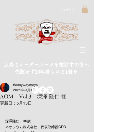
ログイン
広島でオーダースーツを検討中の方へ
​失敗せず10年着られる1着を
themywaymoys
2025年9月1日
AOM Vol.3 深澤 隆仁 様
更新日：
5月13日
深澤隆仁　36歳
ネオジウム株式会社　代表取締役CEO