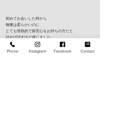
初めてお会いした時から
物腰は柔らかいのに
とても情熱的で探究心をお持ちの方だと
話せば話すほど感じました。
Phone
Instagram
Facebook
Contact
東京に来た際にはほぼ必ずお会いしていますが
会うたびに僕自身が刺激をいただいています。
本当にありがたいご縁だなと思います。
わずか一年ですでに3着のオーダーをいただきました
が
どれもしっかりと目的と明確なイメージを持ってお
られるので
こちらとしてもイメージ共有もスムーズで非常に助
かってます！