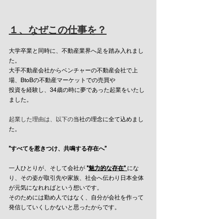
１、なぜこの仕事を？
大学卒業と同時に、不動産業界へ足を踏み入れまし
た。
大手不動産会社からベンチャーの不動産会社で上
場、BtoBの不動産マーケットでの売買や
投資を経験し、34歳の時に夢であった起業をいたし
ました。
起業した理由は、以下の
当社の理念に全て込めまし
た。
”すべてを惹きつけ、共鳴する存在へ” 
一人ひとりが、そして会社が 
"
魅力的な存在" 
にな
り、その姿が取引先や家族、社会へ伝わり日本全体
が元気になれればという想いです。
そのためには勤め人ではなく、自分が会社を作って
発信していくしかないと思ったからです。